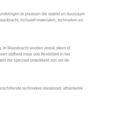
funderingen te plaatsen die stabiel en duurzaam
Maasbracht, inclusief materialen, technieken en
g. In Maasbracht worden veelal steen of
stijfheid maar ook flexibiliteit in het
tels die speciaal ontwikkeld zijn om de
rschillende technieken toegepast, afhankelijk
ten, het plaatsen van draagende
abriceerde betonelementen of het injecteren
ouwproces te verbeteren.