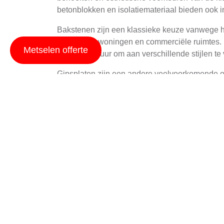
betonblokken en isolatiemateriaal bieden ook i
Bakstenen zijn een klassieke keuze vanwege hu
maakt voor woningen en commerciële ruimtes. M
Metselen offerte
kleur en textuur om aan verschillende stijlen te
Gipsplaten zijn een andere veelvoorkomende opti
Gipsplaten bieden ook goede brandwerende ei
Betonblokken zijn een sterke en duurzame optie
en bieden goede akoestische isolatie. Betonbl
Voordelen van Profes
Het aannemen van een professionele metseler 
kwaliteit en duurzaamheid, wat zorgt voor lan
dat alle bouwregels en veiligheidsnormen wor
Professioneel metselwerk biedt ook een esthet
het beste ontwerp en materialen voor binnenmure