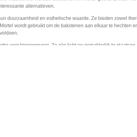
nteressante alternatieven.
n duurzaamheid en esthetische waarde. Ze bieden zowel thermi
ortel wordt gebruikt om de bakstenen aan elkaar te hechten en
 voldoen.
e voor binnenmuren. Ze zijn licht en gemakkelijk te plaatsen, w
genschappen en kunnen worden gebruikt om muren glad en afw
 die vaak in commercialbouw wordt gebruikt. Ze zijn ideaal vo
okken kunnen ook worden aangepast met verschillende afwerkinge
sioneel Metselwerk
in Maasbracht biedt meerdere voordelen. Ten eerste garantere
gdurige resultaten. Ze hebben de nodige vaardigheden om compl
den nageleefd.
isch voorkomen dat moeilijk te evenaren is door amateurs. Een 
n, waardoor de uiteindelijke uitkomst niet alleen functioneel m