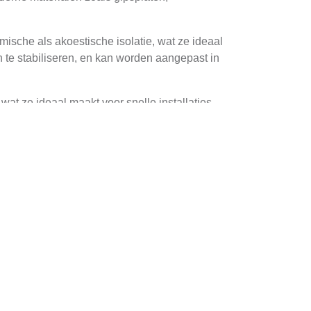
sche als akoestische isolatie, wat ze ideaal
 te stabiliseren, en kan worden aangepast in
at ze ideaal maakt voor snelle installaties.
erking te geven.
or muren die structuurle steun moeten bieden
n, zoals pleistering of verf.
n ervarende metselaars een hoog niveau van
exe ontwerpen uit te voeren en zorgen ervoor
professionele metseler kan advies geven over
aar ook visueel aantrekkelijk is.