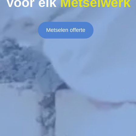
Voor elk
Metselwerk
Metselen offerte