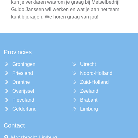
kun je verklaren waarom je graag bij Metselbedrijf
Guido Janssen wil werken en wat je aan het team
kunt bijdragen. We horen graag van jou!
Provincies
Groningen
Utrecht
Friesland
Noord-Holland
Drenthe
Zuid-Holland
Overijssel
Zeeland
Flevoland
Brabant
Gelderland
Limburg
Contact
Maasbracht, Limburg