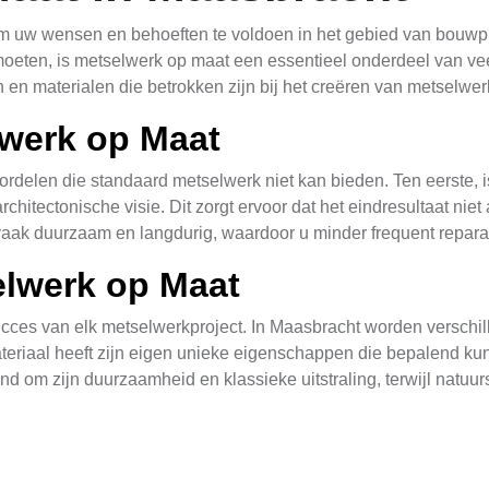
m uw wensen en behoeften te voldoen in het gebied van bouwpro
eten, is metselwerk op maat een essentieel onderdeel van veel
n en materialen die betrokken zijn bij het creëren van metselwe
lwerk op Maat
rdelen die standaard metselwerk niet kan bieden. Ten eerste, 
architectonische visie. Dit zorgt ervoor dat het eindresultaat nie
 vaak duurzaam en langdurig, waardoor u minder frequent repara
elwerk op Maat
ucces van elk metselwerkproject. In Maasbracht worden verschi
eriaal heeft zijn eigen unieke eigenschappen die bepalend kunn
end om zijn duurzaamheid en klassieke uitstraling, terwijl natu
erk op Maat