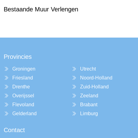
Bestaande Muur Verlengen
Provincies
Groningen
Utrecht
Friesland
Noord-Holland
Drenthe
Zuid-Holland
Overijssel
Zeeland
Flevoland
Brabant
Gelderland
Limburg
Contact